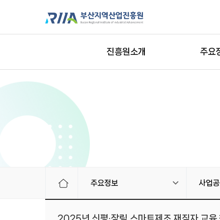
진흥원소개
주요
주요정보
사업공
2025년 신평·장림 스마트제조 재직자 교